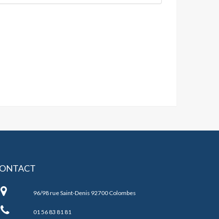
ONTACT
JC
OLOMBES
96/98 rue Saint-Denis 92700 Colombes
01 56 83 81 81