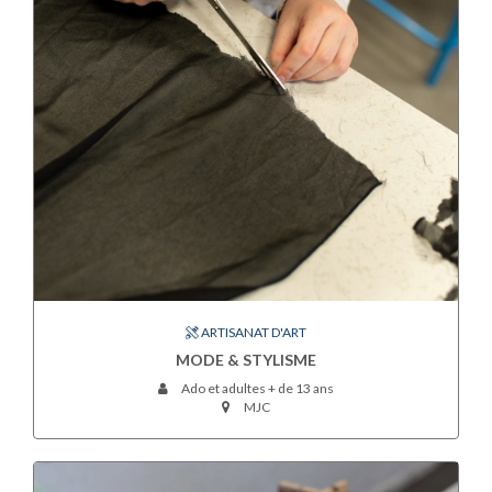
ARTISANAT D'ART
MODE & STYLISME
Ado et adultes + de 13 ans
MJC