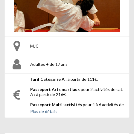
MJC
Adultes + de 17 ans
Tarif Catégorie A
: à partir de 111€.
Passeport Arts martiaux
pour 2 activités de cat.
A : à partir de 216€.
Passeport Multi-activités
pour 4 à 6 activités de
cat. A : à partir de 417€.
Plus de détails
Tarif Passeport appliqué au moment de la
validation de votre panier par les agents de la MJC.